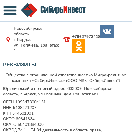
Новосибирская
область
+79627973418
г. Бердск
ул. Рогачева, 18а, этаж
1
РЕКВИЗИТЫ
Общество с ограниченной ответственностью Микрокредитная
компания «СибирьИнвест» (ООО МКК "СибирьИнвест")
Юридический и почтовый адрес: 633009, Новосибирская
область, г.Бердск, ул.Рогачева, дом 18а, этаж №1.
ОГРН 1095473004131
ИНН 5408271207
КПП 544501001
ОКПО 60841834
ОКАТО 50401384000
ОКВЭД 74.11; 74.84 деятельность в области права,