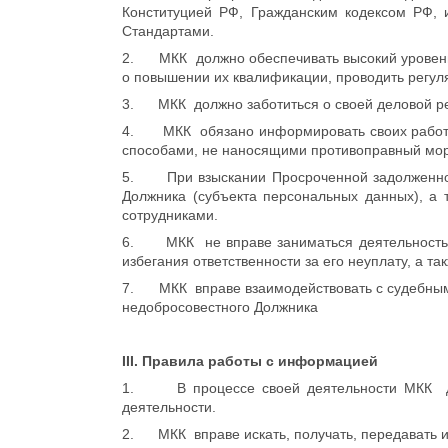
Конституцией РФ, Гражданским кодексом РФ,
Стандартами.
2. МКК должно обеспечивать высокий уровень
о повышении их квалификации, проводить регуля
3. МКК должно заботиться о своей деловой реп
4. МКК обязано информировать своих работни
способами, не наносящими противоправный мор
5. При взыскании Просроченной задолженност
Должника (субъекта персональных данных), а
сотрудниками.
6. МКК не вправе заниматься деятельностью,
избегания ответственности за его неуплату, а т
7. МКК вправе взаимодействовать с судебными
недобросовестного Должника
III. Правила работы с информацией
1. В процессе своей деятельности МКК дол
деятельности.
2. МКК вправе искать, получать, передавать