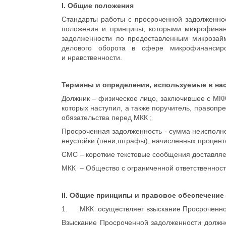
I. Общие положения
Стандарты работы с просроченной задолженно
положения и принципы, которыми микрофинанс
задолженности по предоставленным микрозай
делового оборота в сфере микрофинансиро
и нравственности.
Термины и определения, используемые в на
Должник – физическое лицо, заключившее с МК
которых наступил, а также поручитель, правопр
обязательства перед МКК ;
Просроченная задолженность - сумма неисполне
неустойки (пени,штрафы), начисленных процент
СМС – короткие текстовые сообщения доставляе
МКК – Общество с ограниченной ответственнос
II. Общие принципы и правовое обеспечение
1. МКК осуществляет взыскание Просроченной
Взыскание Просроченной задолженности должно