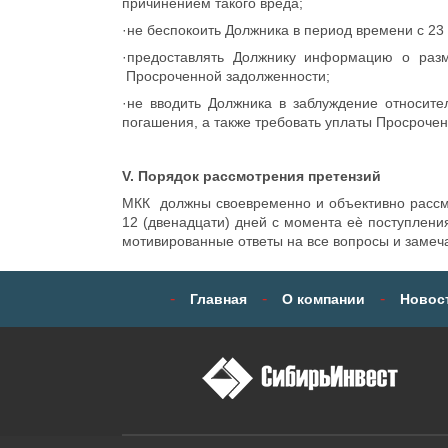
причинением такого вреда;
·не беспокоить Должника в период времени с 23 
·предоставлять Должнику информацию о разм
Просроченной задолженности;
·не вводить Должника в заблуждение относите
погашения, а также требовать уплаты Просроче
V. Порядок рассмотрения претензий
МКК должны своевременно и объективно рассма
12 (двенадцати) дней с момента еѐ поступлени
мотивированные ответы на все вопросы и замеч
-
-
-
Главная
О компании
Новос