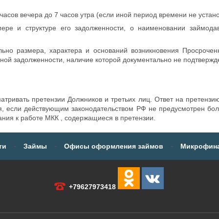
часов вечера до 7 часов утра (если иной период времени не устан
ере и структуре его задолженности, о наименовании займодав
льно размера, характера и оснований возникновения Просрочен
нной задолженности, наличие которой документально не подтвержд
тривать претензии Должников и третьих лиц. Ответ на претензию
я, если действующим законодательством РФ не предусмотрен бол
ания к работе МКК , содержащиеся в претензии.
-
-
-
ти
Займы
Офисы оформления займов
Микрофина
+79627973418