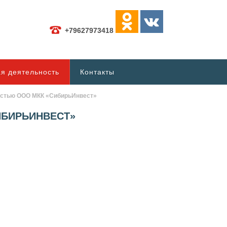
+79627973418
я деятельность
Контакты
остью ООО МКК «СибирьИнвест»
ИБИРЬИНВЕСТ»