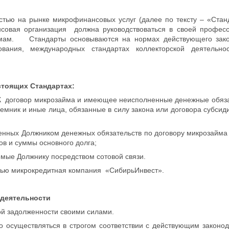
стью на рынке микрофинансовых услуг (далее по тексту – «Стан
овая организация должна руководствоваться в своей професс
мам. Стандарты основываются на нормах действующего закон
вания, международных стандартах коллекторской деятельн
стоящих Стандартах:
К договор микрозайма и имеющее неисполненные денежные обязат
еемник и иные лица, обязанные в силу закона или договора субси
нных Должником денежных обязательств по договору микрозайма п
ов и суммы основного долга;
мые Должнику посредством сотовой связи.
тью микрокредитная компания «СибирьИнвест».
 деятельности
 задолженности своими силами.
 осуществляться в строгом соответствии с действующим законод