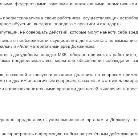
 иными федеральными законами и подзаконными нормативными а
 профессионализма своих работников, осуществляющих истребова
рное обучение, внедрять передовые практики и стандарты.
утации, не совершать действий, которые могут нанести себе вред
ков о необходимости осуществлять деятельность по взысканию 
альный и/или материальный вред Должникам.
и в досудебном порядке МКК обязано привлекать работников,
 также предпринимать все меры для обеспечения соблюдения за
 связанной с консультированием Должника по вопросам примене
акже по другим аналогичным вопросам, связанным с антиколлекторс
 и правоохранительными органами для целей выявления и пресе
жно предоставлять уполномоченным органам и Должнику тол
 и распространять информацию любым разрешѐнным действующим 