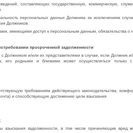
ний, составляющих государственную, коммерческую, служеб
.
ость персональных данных Должника за исключением случаев
сия Должников.
ми, имеющими доступ к персональным данным, обязательства о н
истребовании просроченной задолженности
с Должником и/или их представителями в случае, если Должник и
а, его родными и близкими может осуществляться только 
тствующую требованиям действующего законодательства, комфор
почта) и способствующую достижению цели взыскания
;
ды взыскания задолженности, в том числе причиняющие вред 