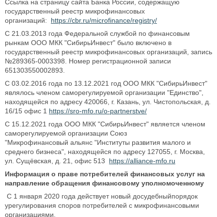
Ссылка на страницу сайта Банка России, содержащую
государственный реестр микрофинансовых
организаций:
https://cbr.ru/microfinance/registry/
С 21.03.2013 года Федеральной службой по финансовым
рынкам ООО МКК "СибирьИнвест" было включено в
государственный реестр микрофинансовых организаций, запись
№289365-0003398. Номер регистрационной записи
651303550002893.
С 03.02.2016 года по 13.12.2021 год ООО МКК "СибирьИнвест"
являлось членом саморегулируемой организации "Единство",
находящейся по адресу 420066, г. Казань, ул. Чистопольская, д.
16/15 офис 1
https://sro-mfo.ru/o-partnerstve/
C 15.12.2021 года ООО МКК "СибирьИнвест" является членом
саморегулируемой организации Союз
"Микрофинансовый альянс "Институты развития малого и
среднего бизнеса", находящейся по адресу 127055, г. Москва,
ул. Сущёвская, д. 21, офис 513
https://alliance-mfo.ru
Информация о праве потребителей финансовых услуг на
направление обращения финансовому уполномоченному
С 1 января 2020 года действует новый досудебныйпорядок
урегулирования споров потребителей с микрофинансовыми
организациями.