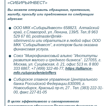
«СИБИРЬИНВЕСТ»
Вы можете отправить обращение, претензию,
жалобу, просьбу или предложение по следующим
адресам:
ООО МКК «СибирьИнвест» 658823, Алтайский
край, г.Славгород, ул. Ленина, 139/5. Тел.:8 963
529 67 60, postmaster@mkk-
sibirinvest.ru или обратиться в любой офис ООО
МКК "СибирьИнвест", в котором была оказана
финансовая услуга.
Союз "Микрофинансовый альянс "Институты
развития малого и среднего бизнеса". 127055, г.
Москва, ул. Сущёвская, д. 21, офис 513 т. 8 800
333 6867, +7 (499) 322-46-77,
https://alliance-
mfo.ru/upravlenie/offers
Сибирское главное управление Центрального
банка Российской Федерации,630099, г.
Новосибирск, Красный пр-т, 27 . Тел. (383) 222-31-
00, факс 227-81-05
В целях эффективного и своевременного
рассмотрения обращения Получателя финансовых